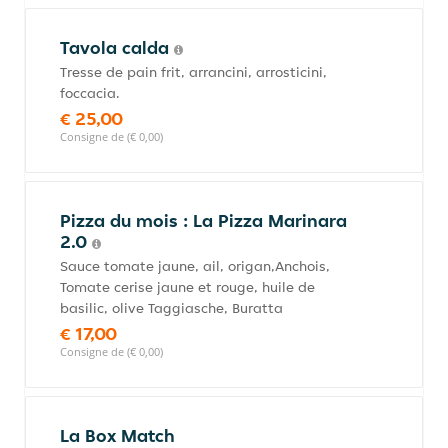
Tavola calda
Tresse de pain frit, arrancini, arrosticini,
foccacia.
€ 25,00
Consigne de (€ 0,00)
Pizza du mois : La Pizza Marinara
2.0
Sauce tomate jaune, ail, origan,Anchois,
Tomate cerise jaune et rouge, huile de
basilic, olive Taggiasche, Buratta
€ 17,00
Consigne de (€ 0,00)
La Box Match