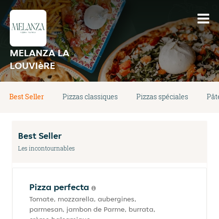
MELANZA LA
LOUVIèRE
Best Seller
Pizzas classiques
Pizzas spéciales
Pât
Best Seller
Les incontournables
Pizza perfecta
Tomate, mozzarella, aubergines,
parmesan, jambon de Parme, burrata,