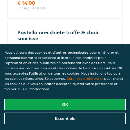
€ 14,00
Consigne de (€ 0,00)
Pastella orecchiete truffe & chair
saucisse
Taille Medium
€ 14,00
Nous utilisons des cookies et d'autres technologies pour améliorer et
personnaliser votre expérience utilisateur, des analyses pour
Consigne de (€ 0,00)
l'optimisation et des publicités en partenariat avec des tiers. Nous
utilisons nos propres cookies et des cookies de tiers. En cliquant sur OK,
vous acceptez l'utilisation de tous les cookies. Nous installons toujours
les cookies nécessaires. Sélectionnez
Gérer vos préférences
pour choisir
Calzones
les cookies que vous souhaitez accepter, ajuster votre préférence et
Pizzas fermées
trouver plus d'informations.
OK
Calzone romaine
Commandez En Ligne
Tomate, mozzarella, jambon, salami doux,
Essentiels
olives.